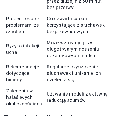
przez dłużej niż 60 minut
bez przerwy
Procent osób z
Co czwarta osoba
problemami ze
korzystająca z słuchawek
słuchem
bezprzewodowych
Może wzrosnąć przy
Ryzyko infekcji
długotrwałym noszeniu
ucha
dokanałowych modeli
Rekomendacje
Regularne czyszczenie
dotyczące
słuchawek i unikanie ich
higieny
dzielenia się
Zalecenia w
Używanie modeli z aktywną
hałaśliwych
redukcją szumów
okolicznościach