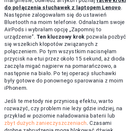
marginesie, odwiedź artykuł i poznaj
łatwe kroki
do połączenia słuchawek z laptopem Lenovo
.
Następnie zalogowałam się do ustawień
Bluetooth na moim telefonie. Odnalazłam swoje
AirPods i wybrałam opcję „Zapomnij to
urządzenie”.
Ten kluczowy krok
pozwala pozbyć
się wszelkich kłopotów związanych z
połączeniem. Po tym wszystkim nacisnęłam
przycisk na etui przez około 15 sekund, aż dioda
zaczęła migać najpierw na pomarańczowo, a
następnie na biało. Po tej operacji słuchawki
były gotowe do ponownego sparowania z moim
iPhonem.
Jeśli te metody nie przyniosą efektu, warto
rozważyć, czy problem nie leży gdzie indziej, na
przykład w poziomie naładowania baterii lub
zbyt dużych zanieczyszczeniach
. Czasami
drobne zabrudzenia mogą blokować dźwięk.