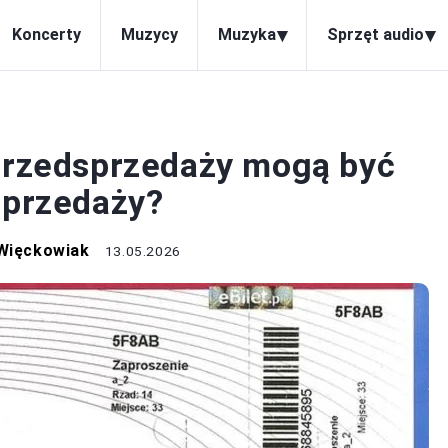
▾
▾
Koncerty
Muzycy
Muzyka
Sprzęt audio
KONCERTY
 przedsprzedaży mogą być
sprzedaży?
 Więckowiak
13.05.2026