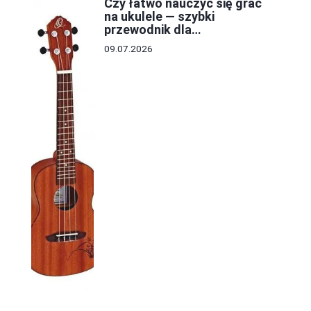
Czy łatwo nauczyć się grać
na ukulele — szybki
przewodnik dla
początkujących
09.07.2026