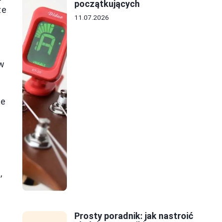
początkujących
ze
11.07.2026
 w
ie
,
Prosty poradnik: jak nastroić