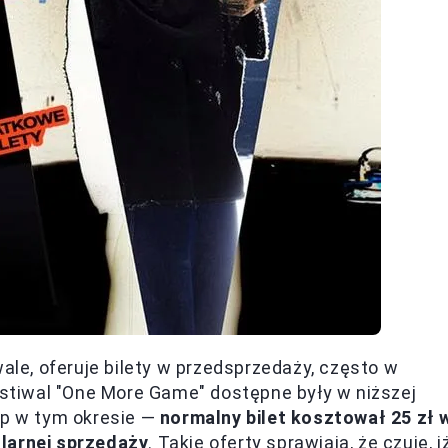
wale, oferuje bilety w przedsprzedaży, często w
festiwal "One More Game" dostępne były w niższej
up w tym okresie —
normalny bilet kosztował 25 zł 
ularnej sprzedaży
. Takie oferty sprawiają, że czuję, i