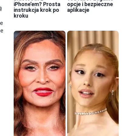
iPhone’em? Prosta
opcje i bezpieczne
ą
instrukcja krok po
aplikacje
kroku
je
le