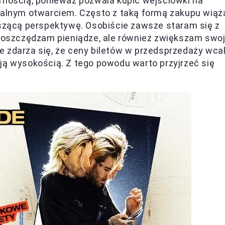
rnością, ponieważ pozwala kupić wejściówki na
cjalnym otwarciem. Często z taką formą zakupu wiąż
uszącą perspektywę. Osobiście zawsze staram się z
o oszczędzam pieniądze, ale również zwiększam swo
e zdarza się, że ceny biletów w przedsprzedaży wca
ją wysokością. Z tego powodu warto przyjrzeć się