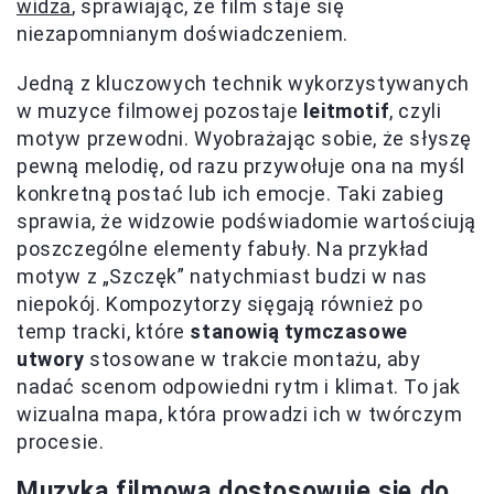
widza
, sprawiając, że film staje się
niezapomnianym doświadczeniem.
Jedną z kluczowych technik wykorzystywanych
w muzyce filmowej pozostaje
leitmotif
, czyli
motyw przewodni. Wyobrażając sobie, że słyszę
pewną melodię, od razu przywołuje ona na myśl
konkretną postać lub ich emocje. Taki zabieg
sprawia, że widzowie podświadomie wartościują
poszczególne elementy fabuły. Na przykład
motyw z „Szczęk” natychmiast budzi w nas
niepokój. Kompozytorzy sięgają również po
temp tracki, które
stanowią tymczasowe
utwory
stosowane w trakcie montażu, aby
nadać scenom odpowiedni rytm i klimat. To jak
wizualna mapa, która prowadzi ich w twórczym
procesie.
Muzyka filmowa dostosowuje się do