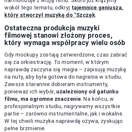
harmonizuje z wizją filmu. Skoro już krążymy
wokół tego tematu, odkryj
tajemnice geniusza,
który stworzył muzykę do "Szczęk
.
Ostateczna produkcja muzyki
filmowej stanowi złożony proces,
który wymaga współpracy wielu osób
Gdy mockupy zostają zatwierdzone, czas zabrać
się za orkiestrację. To moment, w którym
naprawdę zaczyna się magia – zapisuję muzykę
na nuty, aby była gotowa do nagrania w studiu.
Zawsze starannie dobieram instrumenty,
ponieważ ich wybór,
uzależniony od gatunku
filmu, ma ogromne znaczenie
. Na końcu, w
profesjonalnym studiu, nagrywamy wszystkie
partie – zarówno instrumentalne, jak i wokalne.
W tej chwili muzyka naprawdę ożywa, zyskując
pełne brzmienie.