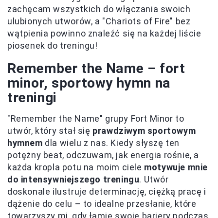
zachęcam wszystkich do włączania swoich
ulubionych utworów, a "Chariots of Fire" bez
wątpienia powinno znaleźć się na każdej liście
piosenek do treningu!
Remember the Name – fort
minor, sportowy hymn na
treningi
"Remember the Name" grupy Fort Minor to
utwór, który stał się
prawdziwym sportowym
hymnem
dla wielu z nas. Kiedy słyszę ten
potężny beat, odczuwam, jak energia rośnie, a
każda kropla potu na moim ciele
motywuje mnie
do intensywniejszego treningu
. Utwór
doskonale ilustruje determinację, ciężką pracę i
dążenie do celu – to idealne przesłanie, które
towarzyszy mi, gdy łamię swoje bariery podczas