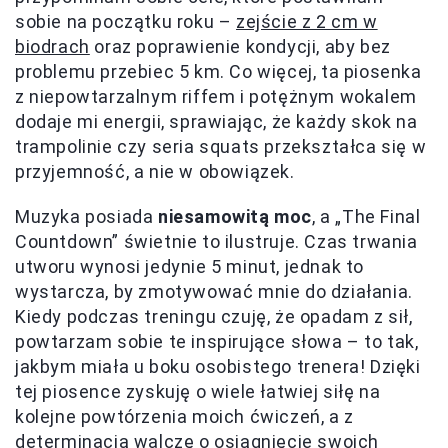
sobie na początku roku –
zejście z 2 cm w
biodrach
oraz poprawienie kondycji, aby bez
problemu przebiec 5 km. Co więcej, ta piosenka
z niepowtarzalnym riffem i potężnym wokalem
dodaje mi energii, sprawiając, że każdy skok na
trampolinie czy seria squats przekształca się w
przyjemność, a nie w obowiązek.
Muzyka posiada
niesamowitą moc
, a „The Final
Countdown” świetnie to ilustruje. Czas trwania
utworu wynosi jedynie 5 minut, jednak to
wystarcza, by zmotywować mnie do działania.
Kiedy podczas treningu czuję, że opadam z sił,
powtarzam sobie te inspirujące słowa – to tak,
jakbym miała u boku osobistego trenera! Dzięki
tej piosence zyskuję o wiele łatwiej siłę na
kolejne powtórzenia moich ćwiczeń, a z
determinacją walczę o osiągnięcie swoich