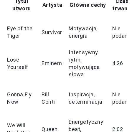
Tytuł
Czas
Artysta
Główne cechy
utworu
trwania
Eye of the
Motywacja,
Nie
Survivor
Tiger
energia
podano
Intensywny
Lose
rytm,
Eminem
4:26
Yourself
motywujące
słowa
Gonna Fly
Bill
Inspiracja,
Nie
Now
Conti
determinacja
podano
Energetyczny
We Will
Queen
beat,
2:02