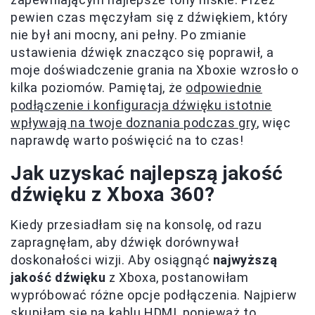
pewien czas męczyłam się z dźwiękiem, który
nie był ani mocny, ani pełny. Po zmianie
ustawienia dźwięk znacząco się poprawił, a
moje doświadczenie grania na Xboxie wzrosło o
kilka poziomów. Pamiętaj, że
odpowiednie
podłączenie i konfiguracja dźwięku istotnie
wpływają na twoje doznania podczas gry
, więc
naprawdę warto poświęcić na to czas!
Jak uzyskać najlepszą jakość
dźwięku z Xboxa 360?
Kiedy przesiadłam się na konsolę, od razu
zapragnęłam, aby dźwięk dorównywał
doskonałości wizji. Aby osiągnąć
najwyższą
jakość dźwięku
z Xboxa, postanowiłam
wypróbować różne opcje podłączenia. Najpierw
skupiłam się na kablu HDMI, ponieważ to