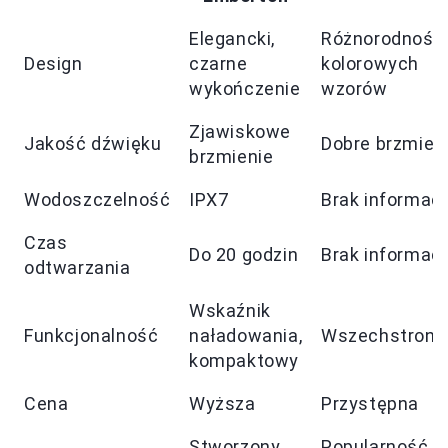
Elegancki,
Różnorodność
Design
czarne
kolorowych
wykończenie
wzorów
Zjawiskowe
Jakość dźwięku
Dobre brzmien
brzmienie
Wodoszczelność
IPX7
Brak informacj
Czas
Do 20 godzin
Brak informacj
odtwarzania
Wskaźnik
Funkcjonalność
naładowania,
Wszechstronn
kompaktowy
Cena
Wyższa
Przystępna
Stworzony
Popularność