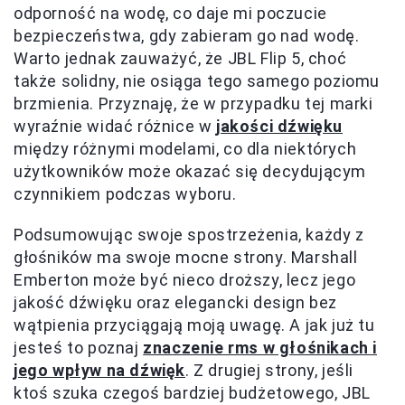
odporność na wodę, co daje mi poczucie
bezpieczeństwa, gdy zabieram go nad wodę.
Warto jednak zauważyć, że JBL Flip 5, choć
także solidny, nie osiąga tego samego poziomu
brzmienia. Przyznaję, że w przypadku tej marki
wyraźnie widać różnice w
jakości dźwięku
między różnymi modelami, co dla niektórych
użytkowników może okazać się decydującym
czynnikiem podczas wyboru.
Podsumowując swoje spostrzeżenia, każdy z
głośników ma swoje mocne strony. Marshall
Emberton może być nieco droższy, lecz jego
jakość dźwięku oraz elegancki design bez
wątpienia przyciągają moją uwagę. A jak już tu
jesteś to poznaj
znaczenie rms w głośnikach i
jego wpływ na dźwięk
. Z drugiej strony, jeśli
ktoś szuka czegoś bardziej budżetowego, JBL