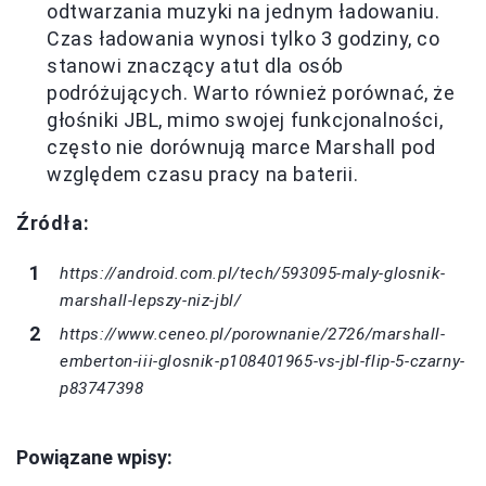
odtwarzania muzyki na jednym ładowaniu.
Czas ładowania wynosi tylko 3 godziny, co
stanowi znaczący atut dla osób
podróżujących. Warto również porównać, że
głośniki JBL, mimo swojej funkcjonalności,
często nie dorównują marce Marshall pod
względem czasu pracy na baterii.
Źródła:
https://android.com.pl/tech/593095-maly-glosnik-
marshall-lepszy-niz-jbl/
https://www.ceneo.pl/porownanie/2726/marshall-
emberton-iii-glosnik-p108401965-vs-jbl-flip-5-czarny-
p83747398
Powiązane wpisy: