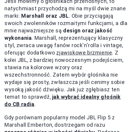
Jeśli mówimy o głośnikach przenośnych, to
natychmiast przychodzą mi na myśl dwie znane
marki:
Marshall oraz JBL
. Obie przyciągają
swoich zwolenników rozmaitymi funkcjami, a dla
mnie najważniejsze są
design oraz jakość
wykonania
. Marshall, reprezentujący klasyczny
styl, zwraca uwagę fanów rock'n'rolla i vintage,
oferując dodatkowo
zjawiskowe brzmienie
. Z
kolei JBL, z bardziej nowoczesnym podejściem,
stawia na kolorowe wzory oraz
wszechstronność. Zatem wybór głośnika nie
wydaje się prosty, zwłaszcza jeśli cenimy sobie
wysoką jakość dźwięku. Jak już zgłębiasz ten
temat to sprawdź,
jak wybrać idealny głośnik
do CB radia
.
Gdy porównam popularny model JBL Flip 5 z
Marshall Emberton, dostrzegam od razu