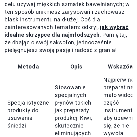
celu używaj miękkich szmatek bawełnianych; w
ten sposób unikniesz zarysowań i zachowasz
blask instrumentu na dłużej. Coś dla
zainteresowanych tematem: odkryj,
jak wybrać
idealne skrzypce dla najmłodszych
. Pamiętaj,
że dbając o swój saksofon, jednocześnie
pielęgnujesz swoją pasję i radość z grania!
Metoda
Opis
Wskazówk
Najpierw nał
Stosowanie
preparat na
specjalnych
mało widocz
Specjalistyczne
płynów takich
część
produkty do
jak preparaty
instrumentu
usuwania
produkcji Kiwi,
aby upewnić
śniedzi
skutecznie
się, że nie
eliminujących
wywoła