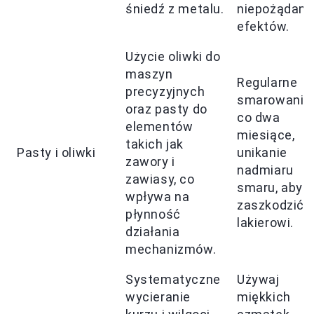
śniedź z metalu.
niepożądany
efektów.
Użycie oliwki do
maszyn
Regularne
precyzyjnych
smarowanie
oraz pasty do
co dwa
elementów
miesiące,
takich jak
Pasty i oliwki
unikanie
zawory i
nadmiaru
zawiasy, co
smaru, aby n
wpływa na
zaszkodzić
płynność
lakierowi.
działania
mechanizmów.
Systematyczne
Używaj
wycieranie
miękkich