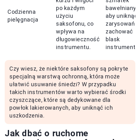
kurzu i wilgoci
szmatek
po każdym
bawełnianyc
Codzienna
użyciu
aby uniknąć
pielęgnacja
saksofonu, co
zarysowań i
wpływa na
zachować
długowieczność
blask
instrumentu.
instrumentu
Czy wiesz, że niektóre saksofony są pokryte
specjalną warstwą ochronną, która może
ułatwić usuwanie śniedzi? W przypadku
takich instrumentów warto wybierać środki
czyszczące, które są dedykowane dla
powłok lakierowanych, aby uniknąć ich
uszkodzenia.
Jak dbać o ruchome