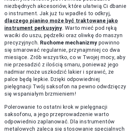
niezbędnych akcesoriów, które ułatwią Ci dbanie
o instrument. Jak już tu wpadłeś to odkryj,
dlaczego pianino może być traktowane jako
instrument perkusyjny
. Warto mieć pod ręką
waciki do uszu, pędzelki oraz oliwkę do maszyn
precyzyjnych.
Ruchome mechanizmy
powinno
się smarować regularnie, przynajmniej co dwa
miesiące. Zrób wszystko, co w Twojej mocy, aby
nie przesadzić z ilością smaru, ponieważ jego
nadmiar może uszkodzić lakier i sprawić, że
palce będą lepkie. Dzięki odpowiedniej
pielęgnacji Twój saksofon na pewno odwdzięczy
się wspaniałym brzmieniem!
Polerowanie to ostatni krok w pielęgnacji
saksofonu, a jego przeprowadzenie warto
odpowiednio zaplanować. Dla instrumentów
metalowych zaleca się stosowanie specjalnych