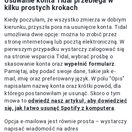
Usuwanie konta Tidal przebiega w
kilku prostych krokach
Kiedy poczułam, że wszystko zmierza w dobrym
kierunku, przyszła pora na usunięcie konta. Tidal
umożliwia dwie opcje: można to zrobić przez
stronę internetową lub pocztą elektroniczną. W
pierwszym przypadku wystarczy zalogować się
na stronie wsparcia Tidal, wybrać prośbę o
skasowanie konta oraz
wypełnić formularz
.
Pamiętaj, aby podać swoje dane, takie jak e-
mail, imię oraz preferowany język. W polu "Opis"
napisałam nazwę konta oraz krótki powód, dla
którego postanowiłam je usunąć. Skoro o tym
mowa to
odwiedź nasz artykuł, aby dowiedzieć
się, jak łatwo usunąć Spotify z komputera
.
Opcja e-mailowa jest równie prosta – wystarczy
napisać wiadomość na adres