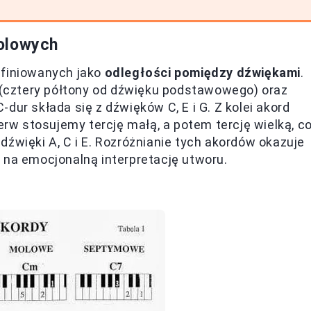
olowych
efiniowanych jako
odległości pomiędzy dźwiękami
.
j (cztery półtony od dźwięku podstawowego) oraz
C-dur składa się z dźwięków C, E i G. Z kolei akord
w stosujemy tercję małą, a potem tercję wielką, c
źwięki A, C i E. Rozróżnianie tych akordów okazuje
 na emocjonalną interpretację utworu.