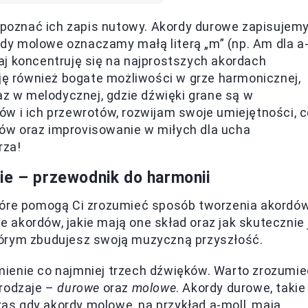
w poznać ich zapis nutowy. Akordy durowe zapisujem
ordy molowe oznaczamy małą literą „m” (np. Am dla a
aj koncentruję się na najprostszych akordach
uję również bogate możliwości w grze harmonicznej,
az w melodycznej, gdzie dźwięki grane są w
w i ich przewrotów, rozwijam swoje umiejętności, 
ów oraz improvisowanie w miłych dla ucha
rza!
ie – przewodnik do harmonii
które pomogą Ci zrozumieć sposób tworzenia akordó
je akordów, jakie mają one skład oraz jak skutecznie 
tórym zbudujesz swoją muzyczną przyszłość.
mienie co najmniej trzech dźwięków. Warto zrozumie
 rodzaje –
durowe
oraz
molowe
. Akordy durowe, takie
czas gdy akordy molowe, na przykład a-moll, mają