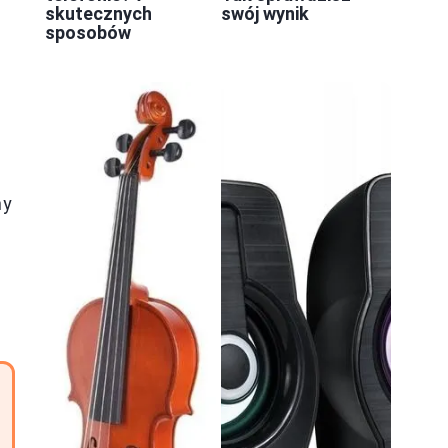
skutecznych
swój wynik
sposobów
my