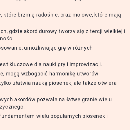
które brzmią radośnie, oraz molowe, które mają
, gdzie akord durowy tworzy się z tercji wielkiej i
ności.
osowanie, umożliwiając grę w różnych
st kluczowe dla nauki gry i improwizacji.
we, mogą wzbogacić harmonikę utworów.
tylko ułatwia naukę piosenek, ale także otwiera
wych akordów pozwala na łatwe granie wielu
uzycznego.
 są fundamentem wielu popularnych piosenek i