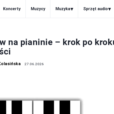
▾
▾
Koncerty
Muzycy
Muzyka
Sprzęt audio
PIANINO
w na pianinie – krok po krok
ści
Kolasińska
27.06.2026