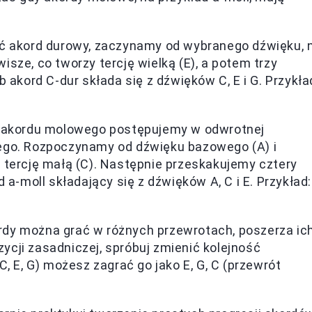
ć akord durowy, zaczynamy od wybranego dźwięku, 
sze, co tworzy tercję wielką (E), a potem trzy
b akord C-dur składa się z dźwięków C, E i G. Przykła
u akordu molowego postępujemy w odwrotnej
wego. Rozpoczynamy od dźwięku bazowego (A) i
 tercję małą (C). Następnie przeskakujemy cztery
 a-moll składający się z dźwięków A, C i E. Przykład:
ordy można grać w różnych przewrotach, poszerza ic
ycji zasadniczej, spróbuj zmienić kolejność
C, E, G) możesz zagrać go jako E, G, C (przewrót