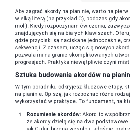
Aby zagrać akordy na pianinie, warto najpier
wielką literą (na przykład C), podczas gdy ak
moll). Kiedy rozpoczynam ćwiczenia, zazwycz
znajdujących się na białych klawiszach. Ofer
gdzie przyciski są naciskane jednocześnie, or
sekwencji. Z czasem, ucząc się nowych akordó
pozwala mi na granie skomplikowanych utwor
progresjach. Praktyka niewątpliwie czyni mist
Sztuka budowania akordów na pianin
W tym poradniku odkryjesz kluczowe etapy, 
na pianinie. Opiszę, jak rozpoznać różne rodza
wykorzystać w praktyce. To fundament, na k
Rozumienie akordów
: Akord to współbrz
że akordy dzielą się na dwa podstawowe
jak C-dur, brzmią wesoło i radośnie, pod