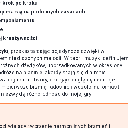
 krok po kroku
piera się na podobnych zasadach
kompaniamentu
ce
j kreatywności
yki
, przekształcając pojedyncze dźwięki w
iem niezliczonych melodii. W teorii muzyki definiuje
h różnych dźwięków, uporządkowanych w określony
óże na pianinie, akordy stają się dla mnie
wzbogacam utwory, nadając im głębię i emocje.
e
– pierwsze brzmią radośnie i wesoło, natomiast
 niezwykłą różnorodność do mojej gry.
żliwiający tworzenie harmonijnych brzmień i