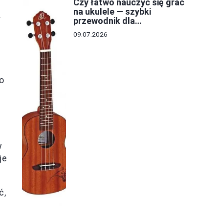
Czy łatwo nauczyć się grać
na ukulele — szybki
y
przewodnik dla
początkujących
-
09.07.2026
co
w
je
ć,