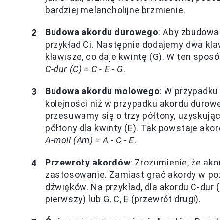
bardziej melancholijne brzmienie.
Budowa akordu durowego
: Aby zbudowa
przykład Ci. Następnie dodajemy dwa klawi
klawisze, co daje kwintę (G). W ten sposó
C-dur (C) = C - E - G
.
Budowa akordu molowego
: W przypadk
kolejności niż w przypadku akordu duro
przesuwamy się o trzy półtony, uzyskując
półtony dla kwinty (E). Tak powstaje akord
A-moll (Am) = A - C - E
.
Przewroty akordów
: Zrozumienie, że ak
zastosowanie. Zamiast grać akordy w poz
dźwięków. Na przykład, dla akordu C-dur (
pierwszy) lub G, C, E (przewrót drugi).