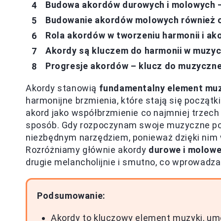
Budowa akordów durowych i molowych –
Budowanie akordów molowych również o
Rola akordów w tworzeniu harmonii i a
Akordy są kluczem do harmonii w muzy
Progresje akordów – klucz do muzyczne
Akordy stanowią
fundamentalny element muz
harmonijne brzmienia, które stają się początk
akord jako współbrzmienie co najmniej trzec
sposób. Gdy rozpoczynam swoje muzyczne podr
niezbędnym narzędziem, ponieważ dzięki nim 
Rozróżniamy głównie akordy
durowe i molow
drugie melancholijnie i smutno, co wprowadza
Podsumowanie:
Akordy to kluczowy element muzyki, umo