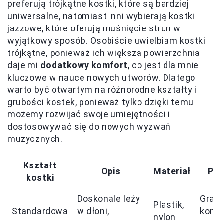
preferują trójkątne kostki, które są bardziej
uniwersalne, natomiast inni wybierają kostki
jazzowe, które oferują muśnięcie strun w
wyjątkowy sposób. Osobiście uwielbiam kostki
trójkątne, ponieważ ich większa powierzchnia
daje mi
dodatkowy komfort
, co jest dla mnie
kluczowe w nauce nowych utworów. Dlatego
warto być otwartym na różnorodne kształty i
grubości kostek, ponieważ tylko dzięki temu
możemy rozwijać swoje umiejętności i
dostosowywać się do nowych wyzwań
muzycznych.
Kształt
Opis
Materiał
Pr
kostki
Doskonale leży
Gra 
Plastik,
Standardowa
w dłoni,
komf
nylon