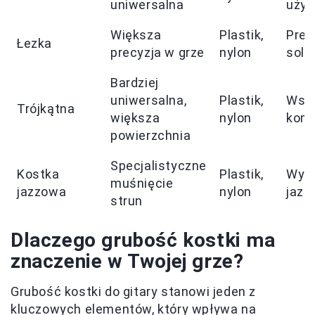
uniwersalna
użyt
Większa
Plastik,
Prec
Łezka
precyzja w grze
nylon
soló
Bardziej
uniwersalna,
Plastik,
Wsze
Trójkątna
większa
nylon
komf
powierzchnia
Specjalistyczne
Kostka
Plastik,
Wyma
muśnięcie
jazzowa
nylon
jazz
strun
Dlaczego grubość kostki ma
znaczenie w Twojej grze?
Grubość kostki do gitary stanowi jeden z
kluczowych elementów, który wpływa na